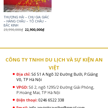
THƯỢNG HẢI – CHU GIA GIÁC
– HÀNG CHÂU – TÔ CHÂU –
BẮC KINH
Giá
Giá
23,990,000
₫
22,900,000
₫
gốc
hiện
là:
tại
23,990,000₫.
là:
22,900,000₫.
CÔNG TY TNHH DU LỊCH VÀ SỰ KIỆN AN
VIỆT
Địa chỉ:
Số 51 A Ngõ 32 Đường Bưởi, P.Giảng
Võ, TP Hà Nội
VPGD:
Số 2, ngõ 1295/2 Đường Giải Phóng,
P.Hoàng Mai, TP Hà Nội
Điện thoại:
0246 6522 338
Email:
info.anviettravelhn@gmail.com