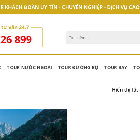
R KHÁCH ĐOÀN UY TÍN - CHUYÊN NGHIỆP - DỊCH VỤ CAO
Tìm
kiếm:
C
TOUR NƯỚC NGOÀI
TOUR ĐƯỜNG BỘ
TOUR BAY
TO
Hiển thị tất