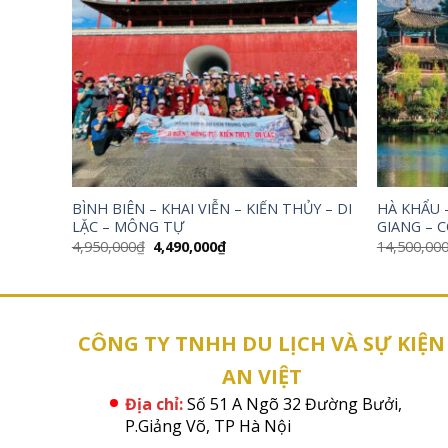
BÌNH BIÊN – KHAI VIỄN – KIẾN THỦY – DI
HÀ KHẨU –
LẶC – MÔNG TỰ
GIANG – 
Giá
Giá
4,950,000
₫
4,490,000
₫
14,500,00
gốc
hiện
là:
tại
4,950,000₫.
là:
4,490,000₫.
CÔNG TY TNHH DU LỊCH VÀ SỰ KIỆN
AN VIỆT
Địa chỉ:
Số 51 A Ngõ 32 Đường Bưởi,
P.Giảng Võ, TP Hà Nội