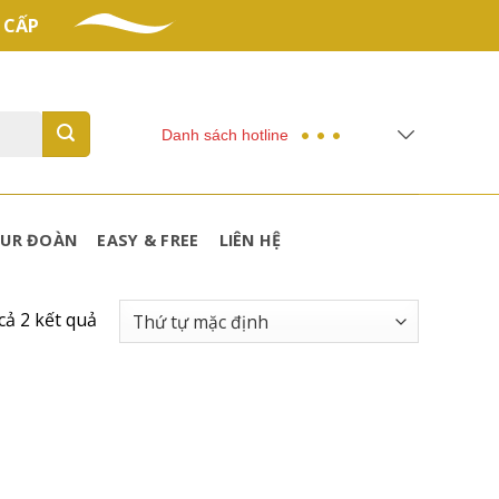
 CẤP
Danh sách hotline
UR ĐOÀN
EASY & FREE
LIÊN HỆ
 cả 2 kết quả