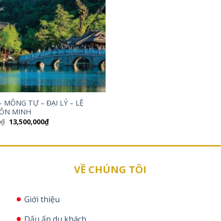
 MÔNG TỰ – ĐẠI LÝ – LỆ
CÔN MINH
Giá
Giá
0
₫
13,500,000
₫
gốc
hiện
là:
tại
14,500,000₫.
là:
13,500,000₫.
VỀ CHÚNG TÔI
Giới thiệu
Dấu ấn du khách