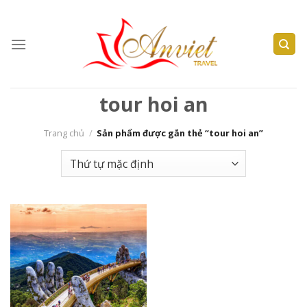
Skip
to
content
tour hoi an
Trang chủ
/
Sản phẩm được gắn thẻ “tour hoi an”