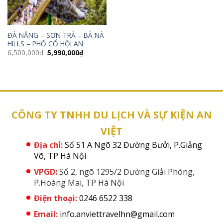
ĐÀ NẴNG – SƠN TRÀ – BÀ NÀ
HILLS – PHỐ CỔ HỘI AN
Giá
Giá
6,500,000
₫
5,990,000
₫
gốc
hiện
là:
tại
6,500,000₫.
là:
5,990,000₫.
CÔNG TY TNHH DU LỊCH VÀ SỰ KIỆN AN
VIỆT
Địa chỉ:
Số 51 A Ngõ 32 Đường Bưởi, P.Giảng
Võ, TP Hà Nội
VPGD:
Số 2, ngõ 1295/2 Đường Giải Phóng,
P.Hoàng Mai, TP Hà Nội
Điện thoại:
0246 6522 338
Email:
info.anviettravelhn@gmail.com