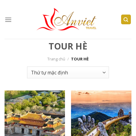
Skip
to
content
TOUR HÈ
Trang chủ
/
TOUR HÈ