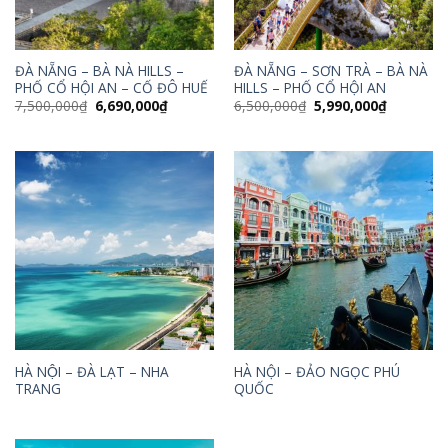
ĐÀ NẴNG – BÀ NÀ HILLS –
ĐÀ NẴNG – SƠN TRÀ – BÀ NÀ
PHỐ CỔ HỘI AN – CỐ ĐÔ HUẾ
HILLS – PHỐ CỔ HỘI AN
Giá
Giá
Giá
Giá
7,500,000
₫
6,690,000
₫
6,500,000
₫
5,990,000
₫
gốc
hiện
gốc
hiện
là:
tại
là:
tại
7,500,000₫.
là:
6,500,000₫.
là:
6,690,000₫.
5,990,000
HÀ NỘI – ĐÀ LẠT – NHA
HÀ NỘI – ĐẢO NGỌC PHÚ
TRANG
QUỐC