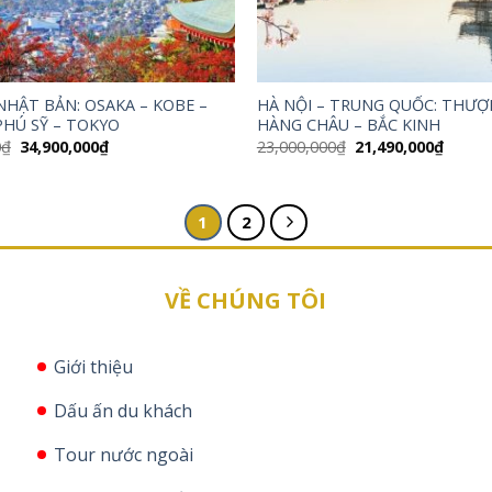
NHẬT BẢN: OSAKA – KOBE –
HÀ NỘI – TRUNG QUỐC: THƯỢ
PHÚ SỸ – TOKYO
HÀNG CHÂU – BẮC KINH
Giá
Giá
Giá
Giá
0
₫
34,900,000
₫
23,000,000
₫
21,490,000
₫
gốc
hiện
gốc
hiện
là:
tại
là:
tại
35,900,000₫.
là:
23,000,000₫.
là:
34,900,000₫.
21,490
1
2
VỀ CHÚNG TÔI
Giới thiệu
Dấu ấn du khách
Tour nước ngoài