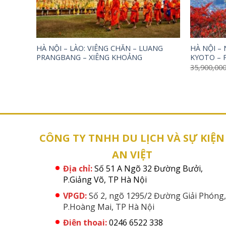
HÀ NỘI – LÀO: VIÊNG CHĂN – LUANG
HÀ NỘI – 
PRANGBANG – XIÊNG KHOẢNG
KYOTO – 
35,900,00
CÔNG TY TNHH DU LỊCH VÀ SỰ KIỆN
AN VIỆT
Địa chỉ:
Số 51 A Ngõ 32 Đường Bưởi,
P.Giảng Võ, TP Hà Nội
VPGD:
Số 2, ngõ 1295/2 Đường Giải Phóng,
P.Hoàng Mai, TP Hà Nội
Điện thoại:
0246 6522 338