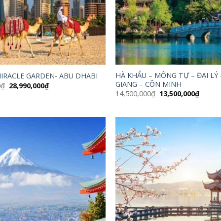
HÀ KHẨU – MÔNG TỰ – ĐẠI LÝ 
MIRACLE GARDEN- ABU DHABI
GIANG – CÔN MINH
Giá
Giá
0
₫
28,990,000
₫
gốc
hiện
Giá
Giá
14,500,000
₫
13,500,000
₫
là:
tại
gốc
hiện
35,000,000₫.
là:
là:
tại
28,990,000₫.
14,500,000₫.
là:
13,500