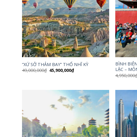
BÌNH BIÊN
“XỨ SỞ THẢM BAY” THỔ NHĨ KỲ
LẶC – MÔ
Giá
Giá
49,000,000
₫
45,900,000
₫
gốc
hiện
4,950,000
là:
tại
49,000,000₫.
là:
45,900,000₫.