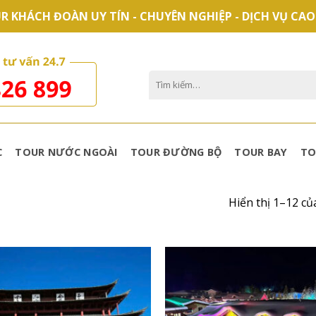
R KHÁCH ĐOÀN UY TÍN - CHUYÊN NGHIỆP - DỊCH VỤ CAO
Tìm
kiếm:
C
TOUR NƯỚC NGOÀI
TOUR ĐƯỜNG BỘ
TOUR BAY
TO
Hiển thị 1–12 củ