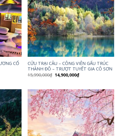
HƯƠNG CỔ
CỬU TRẠI CÂU – CÔNG VIÊN GẤU TRÚC
G
THÀNH ĐÔ – TRƯỢT TUYẾT GIA CÔ SƠN
Giá
Giá
15,990,000
₫
14,900,000
₫
gốc
hiện
là:
tại
15,990,000₫.
là:
,000₫.
14,900,000₫.