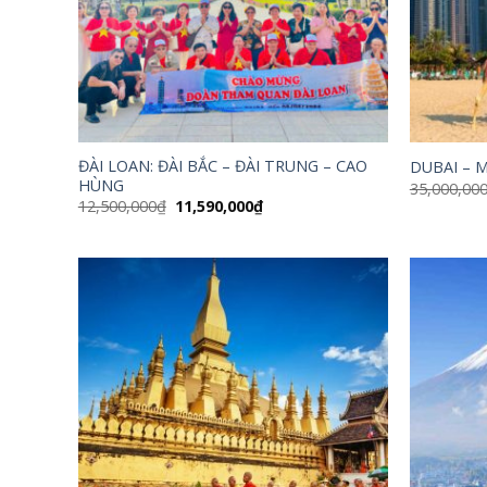
ĐÀI LOAN: ĐÀI BẮC – ĐÀI TRUNG – CAO
DUBAI – 
HÙNG
35,000,00
Giá
Giá
12,500,000
₫
11,590,000
₫
gốc
hiện
là:
tại
12,500,000₫.
là:
11,590,000₫.