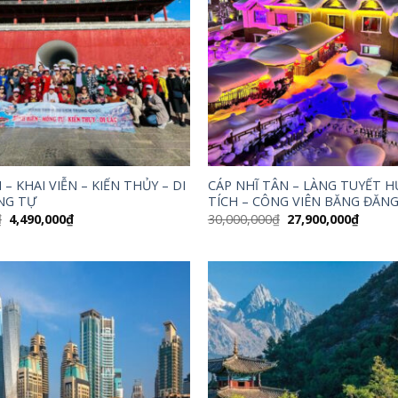
 – KHAI VIỄN – KIẾN THỦY – DI
CÁP NHĨ TÂN – LÀNG TUYẾT 
NG TỰ
TÍCH – CÔNG VIÊN BĂNG ĐĂN
Giá
Giá
Giá
Giá
₫
4,490,000
₫
30,000,000
₫
27,900,000
₫
gốc
hiện
gốc
hiện
là:
tại
là:
tại
4,950,000₫.
là:
30,000,000₫.
là:
4,490,000₫.
27,900