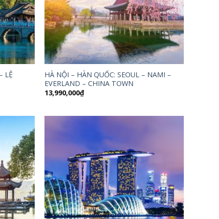
– LỆ
HÀ NỘI – HÀN QUỐC: SEOUL – NAMI –
EVERLAND – CHINA TOWN
13,990,000
₫
,000₫.