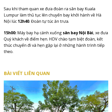
Sau khi tham quan xe đưa đoàn ra sân bay Kuala
Lumpur làm thủ tục lên chuyến bay khởi hành về Hà
Nội lúc
12h40
. Đoàn tự túc ăn trưa.
1
5
h
00
:
Máy bay hạ cánh xuống
sân bay Nội Bài
, xe đưa
Quý khách về điểm hẹn. HDV chào tạm biệt đoàn, kết
thúc chuyến đi và hẹn gặp lại ở những hành trình tiếp
theo.
BÀI VIẾT LIÊN QUAN